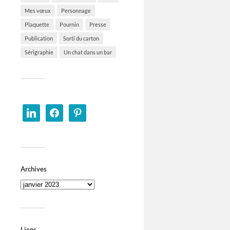
Mes vœux
Personnage
Plaquette
Pournin
Presse
Publication
Sorti du carton
Sérigraphie
Un chat dans un bar
Archives
Liens