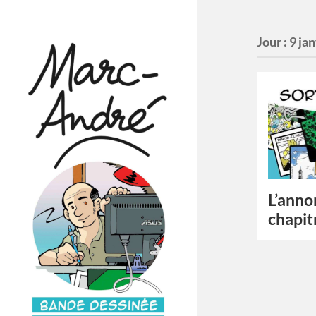
Jour :
9 ja
L’anno
chapit