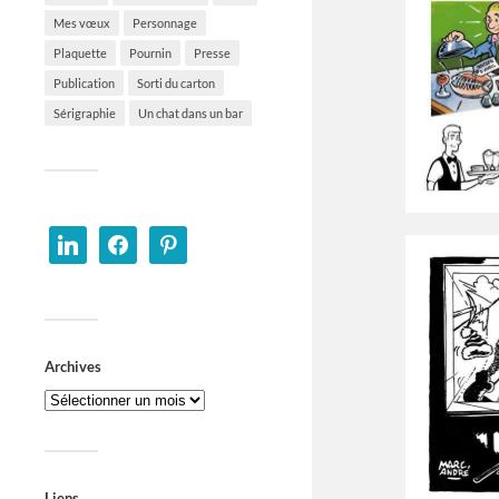
Mes vœux
Personnage
Plaquette
Pournin
Presse
Publication
Sorti du carton
Sérigraphie
Un chat dans un bar
Archives
Liens