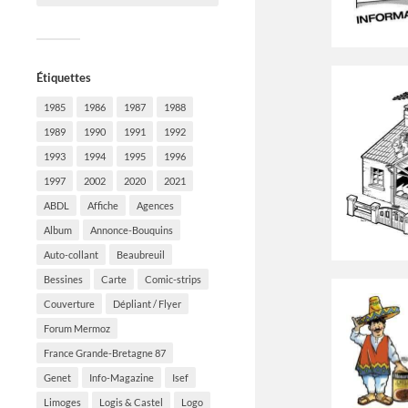
Étiquettes
1985
1986
1987
1988
1989
1990
1991
1992
1993
1994
1995
1996
1997
2002
2020
2021
ABDL
Affiche
Agences
Album
Annonce-Bouquins
Auto-collant
Beaubreuil
Bessines
Carte
Comic-strips
Couverture
Dépliant / Flyer
Forum Mermoz
France Grande-Bretagne 87
Genet
Info-Magazine
Isef
Limoges
Logis & Castel
Logo