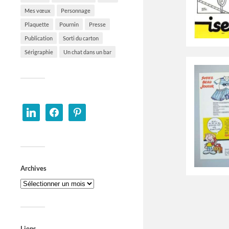
Mes vœux
Personnage
Plaquette
Pournin
Presse
Publication
Sorti du carton
Sérigraphie
Un chat dans un bar
Archives
Liens