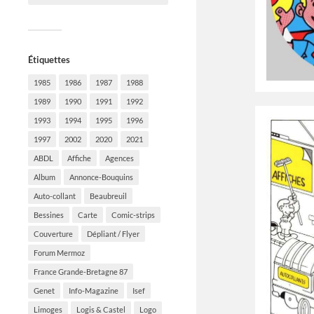
Étiquettes
1985
1986
1987
1988
1989
1990
1991
1992
1993
1994
1995
1996
1997
2002
2020
2021
ABDL
Affiche
Agences
Album
Annonce-Bouquins
Auto-collant
Beaubreuil
Bessines
Carte
Comic-strips
Couverture
Dépliant / Flyer
Forum Mermoz
France Grande-Bretagne 87
Genet
Info-Magazine
Isef
Limoges
Logis & Castel
Logo