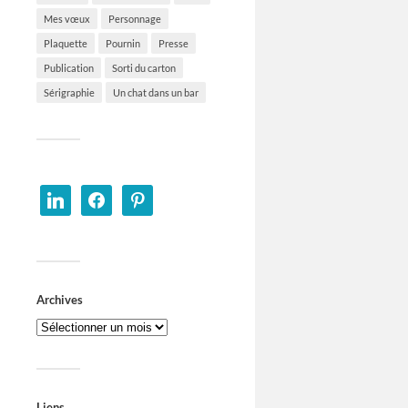
Mes vœux
Personnage
Plaquette
Pournin
Presse
Publication
Sorti du carton
Sérigraphie
Un chat dans un bar
Archives
Liens