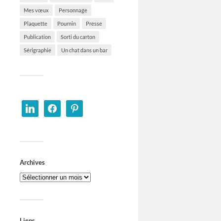
Mes vœux
Personnage
Plaquette
Pournin
Presse
Publication
Sorti du carton
Sérigraphie
Un chat dans un bar
Archives
Liens